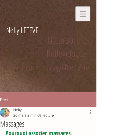
Nelly LETEVE
Naturopathe,
Réflexologue,
Praticienne massage bien-être
Post
Nelly L
26 mars
2 min de lecture
Massages
Pourquoi associer massages, 